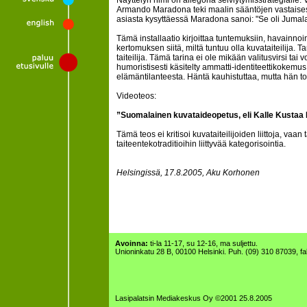
Näyttelyn nimi on allegoria selviytymisstrategial
Armando Maradona teki maalin sääntöjen vastaisesti
asiasta kysyttäessä Maradona sanoi: "Se oli Jumala
Tämä installaatio kirjoittaa tuntemuksiin, havainnoint
kertomuksen siitä, miltä tuntuu olla kuvataiteilija. T
taiteilija. Tämä tarina ei ole mikään valitusvirsi tai
humoristisesti käsitelty ammatti-identiteettikokemus,
elämäntilanteesta. Häntä kauhistuttaa, mutta hän toim
Videoteos:
”Suomalainen kuvataideopetus, eli Kalle Kustaa K
Tämä teos ei kritisoi kuvataiteilijoiden liittoja, va
taiteentekotraditioihin liittyvää kategorisointia.
Helsingissä, 17.8.2005, Aku Korhonen
Avoinna:
ti-la 11-17, su 12-16, ma suljettu.
Unioninkatu 28 B, 00100 Helsinki. Puh. (09) 310 87039, f
Lasipalatsin Mediakeskus Oy ©2001 25.8.2005