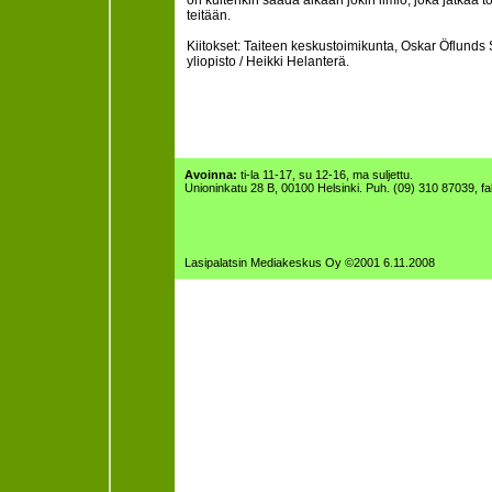
on kuitenkin saada aikaan jokin ilmiö, joka jatkaa
teitään.
Kiitokset: Taiteen keskustoimikunta, Oskar Öflunds 
yliopisto / Heikki Helanterä.
Avoinna:
ti-la 11-17, su 12-16, ma suljettu.
Unioninkatu 28 B, 00100 Helsinki. Puh. (09) 310 87039, f
Lasipalatsin Mediakeskus Oy ©2001 6.11.2008