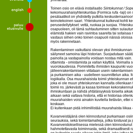
ymmärtää.
Toinen osio on elävä installaatio
Siirtokunnat / So
kekomuurahaisyhteiskuntaa (Formica rufa -laji) on si
pesälaatikot on yhdistetty putkilla keskusterraarioo
keinotekoinen saari. Yhteiskunnat kulkevat kohti ke
perusedellytykset: vettä, ruokaa ja suojaa. Yhteisk
osapuoleen, oli tämä suhtautuminen sitten sulautum
elämistä hakien vain ravintoa saarelta tai sotaisaa
vastaus siihen onko toinen osapuoli näissä oloissa
myös rakennetaan.
Rakentaminen vaikuttaisi olevan yksi ihmiskunnan o
säilyneet samoina läpi historian. Suojadutaan säät
painolla ja vastapainolla voidaan nostaa mitä vain
ottamista - omistamista ja vallan käyttöä. Voimall
vuorokaudessa. Pommitettu ihmisten kaupunki vuos
jälleenrakentamiseen viitataan usein rakentamis
ja purkamisen aika - uudelleen suunnittelun aika.
logiikalla. Osa muurahaisista toimii yhteiskunnan et
joka ei ole muun yhteiskunnan kannalta ollenkaan 
toimii ns. järkevästi ja kasaa toimivan kekorakenn
ihmiskuntaan ja nähdä yhtäläisyyksiä toisella aikak
aikaan sekä valtava historia, että ei historiaa oll
muurahaisten voisi ainakin kuvitella tietävän, ettei
koskaan.
Ei kuitenkaan pidä inhimillistää muurahaista liikaa 
Kuvanveistäjänä olen kiinnostunut purkamaan osiin 
seurauksia, sekä toimintamalleja, jotka toistuvat ja j
Kuvanveistoksellisessa mielessä olen kiinnostunut 
hahmotettavasta toiminnasta, sekä dramaattisesti r