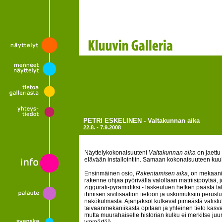
PETRI ESKELINEN - Valtakunnan aika
22.8. - 7.9.2008
Näyttelykokonaisuuteni
Valtakunnan aika
on jaettu
elävään installointiin. Samaan kokonaisuuteen kuu
Ensinmäinen osio,
Rakentamisen aika
, on mekaani
rakenne ohjaa pyörivällä valollaan matriisipöytää,
ziggurati-pyramidiksi - laskeutuen hetken päästä ta
ihmisen sivilisaation tietoon ja uskomuksiin peru
näkökulmasta. Ajanjaksot kulkevat pimeästä valist
taivaanmekaniikasta opitaan ja yhteinen tieto kasv
mutta muurahaiselle historian kulku ei merkitse juu