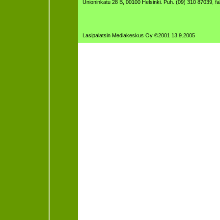
Unioninkatu 28 B, 00100 Helsinki. Puh. (09) 310 87039, f
Lasipalatsin Mediakeskus Oy ©2001 13.9.2005