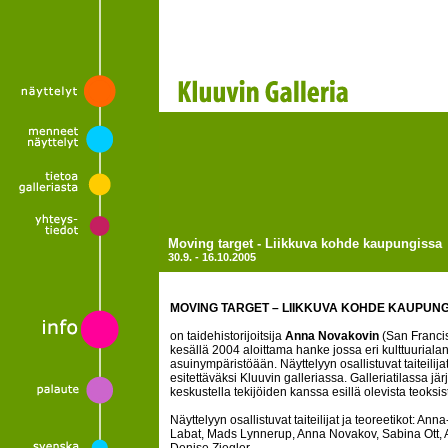
Moving target - Liikkuva kohde kaupungissa
30.9. - 16.10.2005
MOVING TARGET – LIIKKUVA KOHDE KAUPUN
on taidehistorijoitsija
Anna Novakovin
(San Francis
kesällä 2004 aloittama hanke jossa eri kulttuuriala
asuinympäristöään. Näyttelyyn osallistuvat taiteilijat
esitettäväksi Kluuvin galleriassa. Galleriatilassa 
keskustella tekijöiden kanssa esillä olevista teoksis
Näyttelyyn osallistuvat taiteilijat ja teoreetikot: 
Labat, Mads Lynnerup, Anna Novakov, Sabina Ott, A