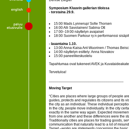
Denise Ziegler
Symposium Kluuvin gallerian tiloissa
- torstaina 29.9.
15:00 Mads Lynnerup/ Sofie Thorsen
16:00 Alli Savolainen/ Sabina Ott
17:00–19:00 näyttelyn avajaiset
18:00 Suomen Parkour ry:n performanssi sisäpi
- lauantaina 1.10.
13:00 Anna-Kaisa Ant-Wuorinen / Thomas Beisc
14:00 näyttelyn esittely: Anna Novakov
15:00 paneelikeskustelu
Tapahtumaa ovat tukeneet AVEK ja Kuvataideakate
Tervetuloa!
_____________________________________
Moving Target
“Cities are places where large groups of people are 
guides, protects and regulates its citizens and its v
the city as an individual. These individual perceptio
In the city, people move individually. In the city ce
exactly in the same way again. Expected movements 
from one another and these differences were the start
Traditionally cities are places for trading goods, se
communication that naturally lead to a lot of misu
Target –works are statements concerning the basic c