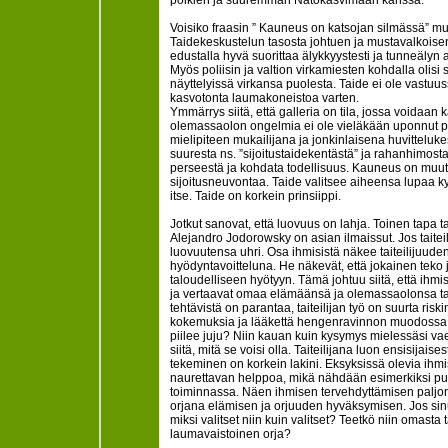
poikien ja suuremman Natokasvimaan kanssa.
Voisiko fraasin ” Kauneus on katsojan silmässä” m
Taidekeskustelun tasosta johtuen ja mustavalkoisen 
edustalla hyvä suorittaa älykkyystesti ja tunneälyn 
Myös poliisin ja valtion virkamiesten kohdalla olisi s
näyttelyissä virkansa puolesta. Taide ei ole vastuussa
kasvotonta laumakoneistoa varten.
Ymmärrys siitä, että galleria on tila, jossa voidaan 
olemassaolon ongelmia ei ole vieläkään uponnut pak
mielipiteen mukailijana ja jonkinlaisena huvittelu
suuresta ns. ”sijoitustaidekentästä” ja rahanhimosta 
perseestä ja kohdata todellisuus. Kauneus on muutak
sijoitusneuvontaa. Taide valitsee aiheensa lupaa k
itse. Taide on korkein prinsiippi.
Jotkut sanovat, että luovuus on lahja. Toinen tapa t
Alejandro Jodorowsky on asian ilmaissut. Jos taiteili
luovuutensa uhri. Osa ihmisistä näkee taiteilijuuden 
hyödyntavoitteluna. He näkevät, että jokainen teko 
taloudelliseen hyötyyn. Tämä johtuu siitä, että ihmis
ja vertaavat omaa elämäänsä ja olemassaolonsa tarkoi
tehtävistä on parantaa, taiteilijan työ on suurta risk
kokemuksia ja lääkettä hengenravinnon muodossa, n
piilee juju? Niin kauan kuin kysymys mielessäsi vael
siitä, mitä se voisi olla. Taiteilijana luon ensisijai
tekeminen on korkein lakini. Eksyksissä olevia ihmi
naurettavan helppoa, mikä nähdään esimerkiksi puo
toiminnassa. Näen ihmisen tervehdyttämisen palj
orjana elämisen ja orjuuden hyväksymisen. Jos sinun 
miksi valitset niin kuin valitset? Teetkö niin omasta 
laumavaistoinen orja?