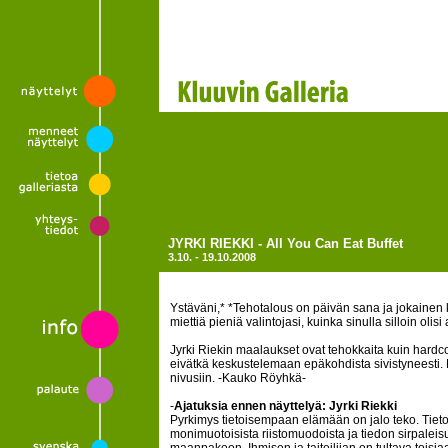
JYRKI RIEKKI - All You Can Eat Buffet
3.10. - 19.10.2008
Ystäväni,* *Tehotalous on päivän sana ja jokainen
miettiä pieniä valintojasi, kuinka sinulla silloin olis
Jyrki Riekin maalaukset ovat tehokkaita kuin hardc
eivätkä keskustelemaan epäkohdista sivistyneesti.
nivusiin. -Kauko Röyhkä-
-
Ajatuksia ennen näyttelyä: Jyrki Riekki
Pyrkimys tietoisempaan elämään on jalo teko. Tiet
monimuotoisista riistomuodoista ja tiedon sirpaleis