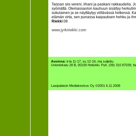
Tarjoan siis vereni, lihani ja paskani rakkaudella.
syömättä. Olemassaolon kauhuun sisältyy herkullin
sukulainen ja se näyttäytyy viiltävässä hetkessä. K
elämän virta, sen punassa kaipauksen hehku ja i
Riekki
08
www.jyrkiriekki.com
Avoinna:
ti-la 11-17, su 12-16, ma suljettu.
Unioninkatu 28 B, 00100 Helsinki. Puh. (09) 310 87039, f
Lasipalatsin Mediakeskus Oy ©2001 6.11.2008