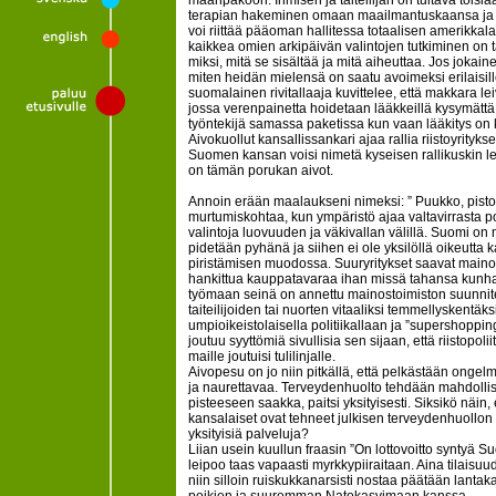
maanpakoon. Ihmisen ja taiteilijan on tultava toisi
terapian hakeminen omaan maailmantuskaansa ja tai
voi riittää pääoman hallitessa totaalisen amerikk
kaikkea omien arkipäivän valintojen tutkiminen on t
miksi, mitä se sisältää ja mitä aiheuttaa. Jos jokain
miten heidän mielensä on saatu avoimeksi erilaisille 
suomalainen rivitallaaja kuvittelee, että makkara l
jossa verenpainetta hoidetaan lääkkeillä kysymättä,
työntekijä samassa paketissa kun vaan lääkitys on 
Aivokuollut kansallissankari ajaa rallia riistoyrityk
Suomen kansan voisi nimetä kyseisen rallikuskin 
on tämän porukan aivot.
Annoin erään maalaukseni nimeksi: ” Puukko, pisto
murtumiskohtaa, kun ympäristö ajaa valtavirrasta 
valintoja luovuuden ja väkivallan välillä. Suomi o
pidetään pyhänä ja siihen ei ole yksilöllä oikeutta k
piristämisen muodossa. Suuryritykset saavat mainost
hankittua kauppatavaraa ihan missä tahansa kunh
työmaan seinä on annettu mainostoimiston suunnitelt
taiteilijoiden tai nuorten vitaaliksi temmellyskentäk
umpioikeistolaisella politiikallaan ja ”supershopping
joutuu syyttömiä sivullisia sen sijaan, että riistopoli
maille joutuisi tulilinjalle.
Aivopesu on jo niin pitkällä, että pelkästään onge
ja naurettavaa. Terveydenhuolto tehdään mahdollisim
pisteeseen saakka, paitsi yksityisesti. Siksikö näin
kansalaiset ovat tehneet julkisen terveydenhuollo
yksityisiä palveluja?
Liian usein kuullun fraasin ”On lottovoitto syntyä
leipoo taas vapaasti myrkkypiiraitaan. Aina tilaisu
niin silloin ruiskukkanarsisti nostaa päätään lantak