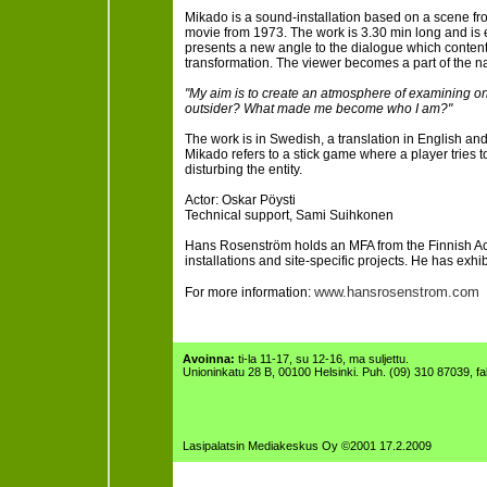
Mikado is a sound-installation based on a scene f
movie from 1973. The work is 3.30 min long and is
presents a new angle to the dialogue which conten
transformation. The viewer becomes a part of the nar
"My aim is to create an atmosphere of examining ones
outsider? What made me become who I am?"
The work is in Swedish, a translation in English an
Mikado refers to a stick game where a player tries to
disturbing the entity.
Actor: Oskar Pöysti
Technical support, Sami Suihkonen
Hans Rosenström holds an MFA from the Finnish Aca
installations and site-specific projects. He has exhi
www.hansrosenstrom.com
For more information:
Avoinna:
ti-la 11-17, su 12-16, ma suljettu.
Unioninkatu 28 B, 00100 Helsinki. Puh. (09) 310 87039, f
Lasipalatsin Mediakeskus Oy ©2001 17.2.2009