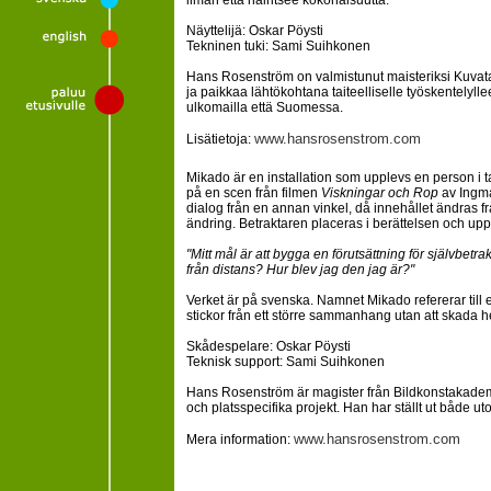
ilman että häiritsee kokonaisuutta.
Näyttelijä: Oskar Pöysti
Tekninen tuki: Sami Suihkonen
Hans Rosenström on valmistunut maisteriksi Kuvat
ja paikkaa lähtökohtana taiteelliselle työskentelyll
ulkomailla että Suomessa.
www.hansrosenstrom.com
Lisätietoja:
Mikado är en installation som upplevs en person i t
på en scen från filmen
Viskningar och Rop
av Ingma
dialog från en annan vinkel, då innehållet ändras fr
ändring. Betraktaren placeras i berättelsen och up
"Mitt mål är att bygga en förutsättning för självbetr
från distans? Hur blev jag den jag är?"
Verket är på svenska. Namnet Mikado refererar till e
stickor från ett större sammanhang utan att skada h
Skådespelare: Oskar Pöysti
Teknisk support: Sami Suihkonen
Hans Rosenström är magister från Bildkonstakademi
och platsspecifika projekt. Han har ställt ut både u
www.hansrosenstrom.com
Mera information: