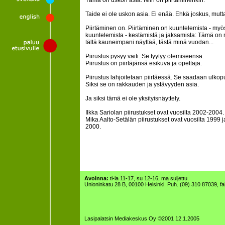
Tämä on uskon asia. Niin on piirtäminenkin.
Taide ei ole uskon asia. Ei enää. Ehkä joskus, mutta
Piirtäminen on. Piirtäminen on kuuntelemista - myö
kuuntelemista - kestämistä ja jaksamista: Tämä on 
tältä kauneimpani näyttää, tästä minä vuodan...
Piirustus pysyy vaiti. Se tyytyy olemiseensa.
Piirustus on piirtäjänsä esikuva ja opettaja.
Piirustus lahjoitetaan piirtäessä. Se saadaan ulkopu
Siksi se on rakkauden ja ystävyyden asia.
Ja siksi tämä ei ole yksityisnäyttely.
Ilkka Sariolan piirustukset ovat vuosilta 2002-2004.
Mika Aalto-Setälän piirustukset ovat vuosilta 1999 
2000.
Avoinna:
ti-la 11-17, su 12-16, ma suljettu.
Unioninkatu 28 B, 00100 Helsinki. Puh. (09) 310 87039, f
Lasipalatsin Mediakeskus Oy ©2001 12.1.2005