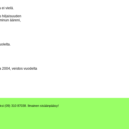
 ei vielä.
s hiljaisuuden
minun ääreni,
olelta.
ja 2004, veistos vuodelta
aksi (09) 310 87038. Ilmainen sisäänpääsy!