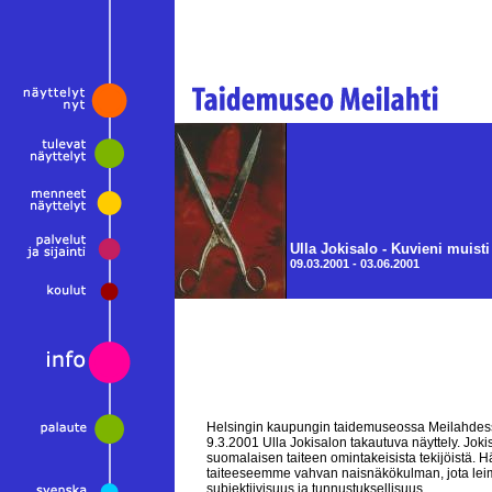
Ulla Jokisalo - Kuvieni muisti
09.03.2001 - 03.06.2001
Helsingin kaupungin taidemuseossa Meilahdess
9.3.2001 Ulla Jokisalon takautuva näyttely. Joki
suomalaisen taiteen omintakeisista tekijöistä. Hä
taiteeseemme vahvan naisnäkökulman, jota lei
subjektiivisuus ja tunnustuksellisuus.