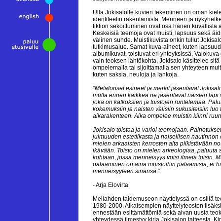
Ulla Jokisalolle kuvien tekeminen on oman kie
identiteetin rakentamista. Menneen ja nykyhetk
fiktion sekoittuminen ovat osa hänen kuvallista 
Keskeisiä teemoja ovat muisti, lapsuus sekä äidi
välinen suhde. Muistikuvista onkin tullut Jokisa
tutkimusalue. Samat kuva-aiheet, kuten lapsuud
albumikuvat, toistuvat eri yhteyksissä. Valokuva
vain teoksen lähtökohta, Jokisalo käsittelee sitä
ompelemalla tai sijoittamalla sen yhteyteen mui
kuten saksia, neuloja ja lankoja.
”Metaforiset esineet ja merkit jäsentävät Jokisal
mutta ennen kaikkea ne jäsentävät naisten läpi 
joka on katkoksien ja toistojen runtelemaa. Pal
kokemuksiin ja naisten välisiin sukusiteisiin luo
aikarakenteen. Aika ompelee muistin kiinni ruumi
Jokisalo toistaa ja varioi teemojaan. Painotukset
julmuuden estetiikasta ja naisellisen nautinnon 
mielen arkaaisten kerrosten alta pilkistävään n
ikävään. Toisto on mielen arkeologiaa, paluuta
kohtaan, jossa menneisyys voisi ilmetä toisin. M
palaaminen on aina muistoihin palaamista, ei his
menneisyyteen sinänsä.”
- Arja Elovirta
Meilahden taidemuseon näyttelyssä on esillä teo
1980-2000. Aikaisempien näyttelyteosten lisäk
ennestään esittämättömiä sekä aivan uusia teok
yhteydessä ilmestyy kirja Jokisalon taiteesta. Ki