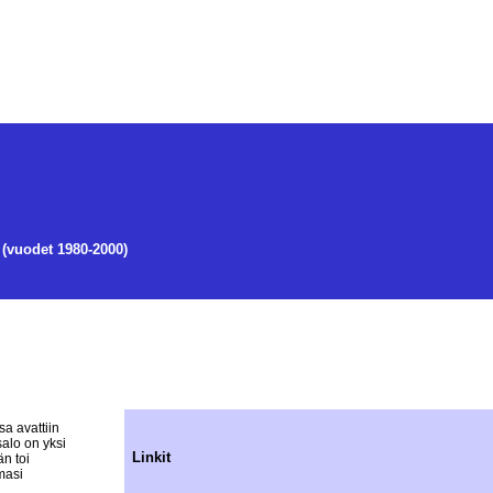
 (vuodet 1980-2000)
a avattiin
salo on yksi
Linkit
n toi
masi