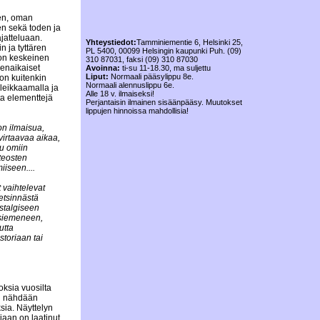
len, oman
en sekä toden ja
ajatteluaan.
Yhteystiedot:
Tamminiementie 6, Helsinki 25,
n ja tyttären
PL 5400, 00099 Helsingin kaupunki Puh. (09)
lon keskeinen
310 87031, faksi (09) 310 87030
enaikaiset
Avoinna:
ti-su 11-18.30, ma suljettu
Liput:
Normaali pääsylippu 8e.
 on kuitenkin
Normaali alennuslippu 6e.
 leikkaamalla ja
Alle 18 v. ilmaiseksi!
ta elementtejä
Perjantaisin ilmainen sisäänpääsy. Muutokset
lippujen hinnoissa mahdollisia!
on ilmaisua,
virtaavaa aikaa,
uu omiin
 teosten
iseen....
 vaihtelevat
etsinnästä
ostalgiseen
 siemeneen,
utta
toriaan tai
ksia vuosilta
si nähdään
sia. Näyttelyn
rjaan on laatinut