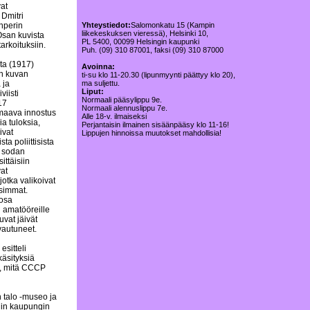
at
Dmitri
unperin
Yhteystiedot:
Salomonkatu 15 (Kampin
liikekeskuksen vieressä), Helsinki 10,
 Osan kuvista
PL 5400, 00099 Helsingin kaupunki
tarkoituksiin.
Puh. (09) 310 87001, faksi (09) 310 87000
ta (1917)
Avoinna:
än kuvan
ti-su klo 11-20.30 (lipunmyynti päättyy klo 20),
 ja
ma suljettu.
Liput:
viisti
Normaali pääsylippu 9e.
17
Normaali alennuslippu 7e.
maava innostus
Alle 18-v. ilmaiseksi
ia tuloksia,
Perjantaisin ilmainen sisäänpääsy klo 11-16!
ivat
Lippujen hinnoissa muutokset mahdollisia!
ta poliittisista
, sodan
ittäisiin
vat
jotka valikoivat
isimmat.
 osa
n amatööreille
vat jäivät
vautuneet.
sitteli
äsityksiä
ä, mitä CCCP
 talo -museo ja
gin kaupungin