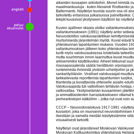
aikaisten kuvaajien arkistoihin. Monet nimistä ov
maailmankuuluja - kuten Alexandr Rodtsenko ja 
Baltermants. Näyttelyn kuvista suurin osa oli al
tarkoitettu erilaisissa julkaisuissa painettaviksi.
tekijät kuvasivat yksityiseen käyttöön tai näyttely
Kuvien ajallinen skaala ulottui vallankumoukses
vallankumoukseen (1991); näyttely antoi selke
Neuvostoliiton valokuvaestetiikan kehittymisestä
murtumisesta järjestelmän myötä. Kuvat elävät tii
yhteiskunnan tapahtumien mukana. Vuoden 19
vallankumouksen jälkeen koko yhteiskuntaa lei
tuotti myös valokuvauksessa loisteliaita taiteellis
mutta suurimman innon laannuttua kuvat muuttu
arkisemmiksi käyttökuviksi. Aiheet liikkuivat suuris
massaparaateista sääliä herättäviin orpolapsiin
runtelemista ihmisistä ylväisiin urheilijoihin ja yks
sankarityöläisiin. Viralliset valokuvaajat muuttui
tarkkailevasta reportterista tapahtumien luojiksi, 
tilanteista ja kuvattavista yhteiselle asialle edull
Valokuvaajasta tuli valtiollisen tehtävän hoitaja,
valtiovaltaa. Yksityiselämän kuvaaminen jätettii
ja ammattilaistenkin harrastuksekseen ottamat ku
perhearkistojen kätköihin – jotka nyt ovat osin a
CCCP – Neuvostovalokuva 1917-1991 -näyttely e
kuvaston, joka on muovannut neuvostoihmisen k
itsestään ja samalla meidän käsityksiämme siit
visuaalisesti tarkoitti.
Näyttelyn ovat järjestäneet Moskovan Valokuvan
Moskovan Kulttuurikomitea yhteistyössä Helsin