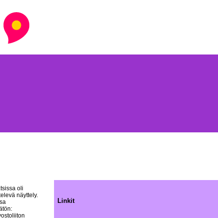
sissa oli
levä näyttely.
Linkit
osa
ätön:
ostoliiton