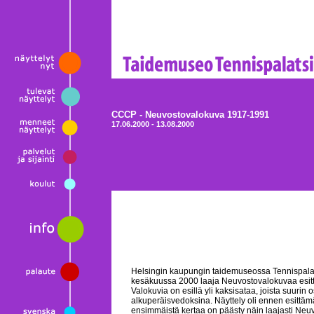
CCCP - Neuvostovalokuva 1917-1991
17.06.2000 - 13.08.2000
Helsingin kaupungin taidemuseossa Tennispalat
kesäkuussa 2000 laaja Neuvostovalokuvaa esitte
Valokuvia on esillä yli kaksisataa, joista suurin 
alkuperäisvedoksina. Näyttely oli ennen esittäm
ensimmäistä kertaa on päästy näin laajasti Neuv