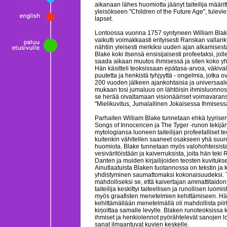
aikanaan lähes huomiotta jäänyt taiteilija määritt
yleisökseen "Children of the Future Age", tulevi
lapset.
Lontoossa vuonna 1757 syntyneen William Blak
vaikutti voimakkaasti erityisesti Ranskan vallan
nähtiin yleisesti merkiksi uuden ajan alkamises
Blake koki itsensä ensisijaisesti profeetaksi, joll
saada aikaan muutos ihmisessä ja siten koko y
Hän käsitteli teoksissaan epätasa-arvoa, väkiva
puutetta ja henkistä tyhjyyttä - ongelmia, jotka ov
200 vuoden jälkeen ajankohtaisia ja universaal
mukaan tosi jumaluus on lähtöisin ihmisluonnosta
se herää oivaltamaan visionääriset voimavaran
"Mielikuvitus, Jumalallinen Jokaisessa Ihmisess
Parhaiten William Blake tunnetaan ehkä lyyrisen
Songs of Innocencen ja The Tyger -runon tekij
mytologiansa luoneen taiteilijan profeetalliset t
kuitenkin vähitellen saaneet osakseen yhä suu
huomiota. Blake tunnetaan myös valohohteisist
vesiväritöistään ja kaiverruksista, joita hän tek
Danten ja muiden kirjailijoiden teosten kuvitukse
Ainutlaatuista Blaken tuotannossa on tekstin ja
yhdistyminen saumattomaksi kokonaisuudeksi. 
mahdolliseksi se, että kaivertajan ammattitaido
taiteilija keskittyi taiteellisen ja runollisen luo
myös graafisten menetelmien kehittämiseen. H
kehittämällään menetelmällä oli mahdollista piir
kirjoittaa samalle levylle. Blaken runoteoksissa k
ihmiset ja henkiolennot pyörähtelevät sanojen l
sanat ilmaantuvat kuvien keskelle.