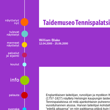
William Blake
12.04.2000 - 25.06.2000
Englantilaisen taiteilijan, runoilijan ja mystikon
(1757-1827) näyttely Helsingin kaupungin tai
Tennispalatsissa oli mitä ajankohtaisin puheen
vuosituhannen alussa. Harvan taiteilijan kohdal
”edellä aikaansa” on niin paikkansa pitävä kui