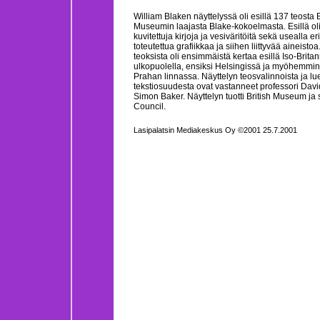
William Blaken näyttelyssä oli esillä 137 teosta B
Museumin laajasta Blake-kokoelmasta. Esillä oli
kuvitettuja kirjoja ja vesiväritöitä sekä usealla e
toteutettua grafiikkaa ja siihen liittyvää aineisto
teoksista oli ensimmäistä kertaa esillä Iso-Brita
ulkopuolella, ensiksi Helsingissä ja myöhemmin
Prahan linnassa. Näyttelyn teosvalinnoista ja lu
tekstiosuudesta ovat vastanneet professori Dav
Simon Baker. Näyttelyn tuotti British Museum ja si
Council.
Lasipalatsin Mediakeskus Oy ©2001 25.7.2001