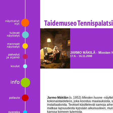
JARMO MÄKILÄ - Miesten 
17.9. - 16.11.2008
Jarmo Mäkilän
(s. 1952)
Miesten huone
-näytte
kokonaistaideteos, joka koostuu maalauksista, s
installaatioista. Teokset käsittelevät samoja aihe
matkaa lapsuudesta kypsään aikuisuuteen, muist
kanssa toimeen tulemista.