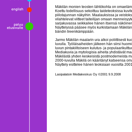
Mäkilän monien teosten lähtökohta on omaelämä
Koettu todellisuus sekoittuu taideteoksissa kuvit
piilotajunnan näkyihin. Maalauksissa ja veistoks
vilahtelevat viitteet taiteilijan omaan menneisyyt
sarjakuvassa seikkailee hänen itsensä näköine
Näyttelyssä pääsee myös kurkistamaan Mäkilän
bändin treenikämppään.
Jarmo Mäkilän maalarin ura alkoi poliittisesti k
luvulla. Työläisaiheiden jälkeen hän siirsi huo
luvun pintakiiltoiseen kulutus- ja populaarikulttuu
Mediakuvia ja mytologisia aiheita yhdistävät maa
Mäkilästä yhden keskeisistä postmoderneista ma
2000-luvulla Mäkilä on kääntänyt katseensa om
Näyttely esittelee hänen teoksiaan vuosilta 200
Lasipalatsin Mediakeskus Oy ©2001 9.9.2008