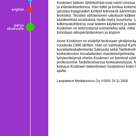
Koskisen taiteen lähtökohdat ovat usein omiss
ja elämäntilanteissa. Hän tutkii ja toistaa kokem
jalostaa traagisetkin tunteet teknisesti äärimmäis
teoksiksi. Teosten vähäeleinen ulkokuori kätkee
käsitteellisiä oivalluksia mutta myös huumoria. 
tutkimuskohteena ovat taiteen käytännöt ja taidef
Koskinen on kiinnostunut esimerkiksi siitä, mikä
toisistaan alkuperäisteoksen ja kopion.
Anne Koskinen on esitellyt teoksiaan yksityisnäy
vuodesta 1996 lähtien. Hän on valmistunut Karl
kuvataideakatemiasta Saksasta sekä Taideteoll
korkeakoulun kuvataiteiden maisteriohjelmasta. 
työskentelynsä ohella Koskinen on toiminut opet
professorina Taideteollisessa korkeakoulussa. N
katsaus Koskisen taiteelliseen tuotantoon koko
ajalta.
Lasipalatsin Mediakeskus Oy ©2001 24.11.2008