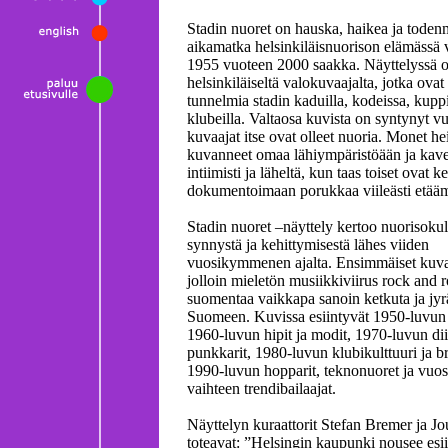
Stadin nuoret on hauska, haikea ja tode
aikamatka helsinkiläisnuorison elämässä 
1955 vuoteen 2000 saakka. Näyttelyssä ol
helsinkiläiseltä valokuvaajalta, jotka ovat 
tunnelmia stadin kaduilla, kodeissa, kuppi
klubeilla. Valtaosa kuvista on syntynyt vu
kuvaajat itse ovat olleet nuoria. Monet he
kuvanneet omaa lähiympäristöään ja kave
intiimisti ja läheltä, kun taas toiset ovat k
dokumentoimaan porukkaa viileästi etää
Stadin nuoret –näyttely kertoo nuorisokul
synnystä ja kehittymisestä lähes viiden
vuosikymmenen ajalta. Ensimmäiset kuvat
jolloin mieletön musiikkiviirus rock and ro
suomentaa vaikkapa sanoin ketkuta ja jyr
Suomeen. Kuvissa esiintyvät 1950-luvun l
1960-luvun hipit ja modit, 1970-luvun diin
punkkarit, 1980-luvun klubikulttuuri ja br
1990-luvun hopparit, teknonuoret ja vuo
vaihteen trendibailaajat.
Näyttelyn kuraattorit Stefan Bremer ja J
toteavat: ”Helsingin kaupunki nousee esi