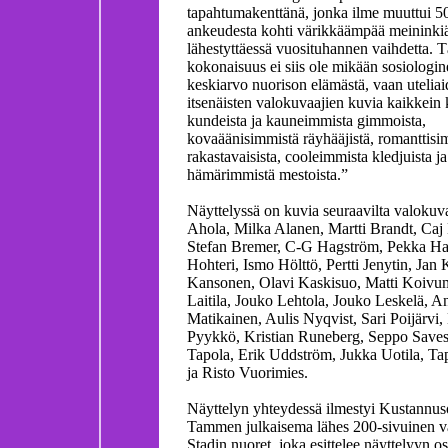
tapahtumakenttänä, jonka ilme muuttui 5
ankeudesta kohti värikkäämpää meininki
lähestyttäessä vuosituhannen vaihdetta. 
kokonaisuus ei siis ole mikään sosiologine
keskiarvo nuorison elämästä, vaan uteliai
itsenäisten valokuvaajien kuvia kaikkein
kundeista ja kauneimmista gimmoista,
kovaäänisimmistä räyhääjistä, romanttisi
rakastavaisista, cooleimmista kledjuista ja
hämärimmistä mestoista.”
Näyttelyssä on kuvia seuraavilta valokuvaa
Ahola, Milka Alanen, Martti Brandt, Caj
Stefan Bremer, C-G Hagström, Pekka Har
Hohteri, Ismo Hölttö, Pertti Jenytin, Jan 
Kansonen, Olavi Kaskisuo, Matti Koivum
Laitila, Jouko Lehtola, Jouko Leskelä, A
Matikainen, Aulis Nyqvist, Sari Poijärvi,
Pyykkö, Kristian Runeberg, Seppo Saves
Tapola, Erik Uddström, Jukka Uotila, Ta
ja Risto Vuorimies.
Näyttelyn yhteydessä ilmestyi Kustannus
Tammen julkaisema lähes 200-sivuinen v
Stadin nuoret, joka esittelee näyttelyyn os