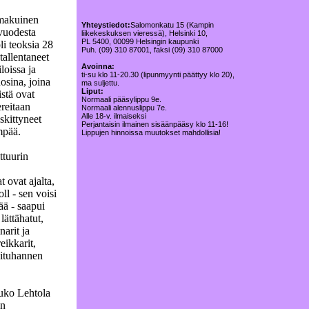
nmakuinen
Yhteystiedot:
Salomonkatu 15 (Kampin
vuodesta
liikekeskuksen vieressä), Helsinki 10,
PL 5400, 00099 Helsingin kaupunki
i teoksia 28
Puh. (09) 310 87001, faksi (09) 310 87000
tallentaneet
Avoinna:
loissa ja
ti-su klo 11-20.30 (lipunmyynti päättyy klo 20),
osina, joina
ma suljettu.
Liput:
istä ovat
Normaali pääsylippu 9e.
reitaan
Normaali alennuslippu 7e.
Alle 18-v. ilmaiseksi
eskittyneet
Perjantaisin ilmainen sisäänpääsy klo 11-16!
mpää.
Lippujen hinnoissa muutokset mahdollisia!
ttuurin
 ovat ajalta,
ll - sen voisi
ää - saapui
ättähatut,
arit ja
eikkarit,
situhannen
ouko Lehtola
in