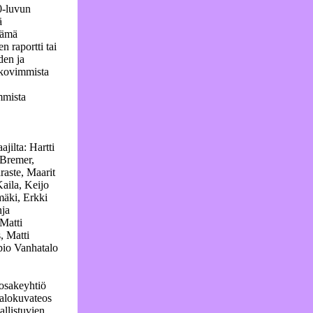
0-luvun
ä
Tämä
n raportti tai
den ja
 kovimmista
mmista
jilta: Hartti
 Bremer,
aste, Maarit
Kaila, Keijo
äki, Erkki
nja
 Matti
, Matti
pio Vanhatalo
osakeyhtiö
alokuvateos
allistuvien