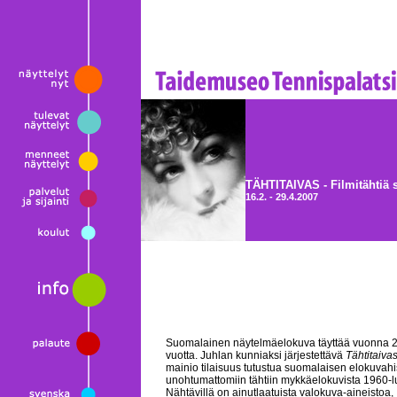
TÄHTITAIVAS - Filmitähtiä 
16.2. - 29.4.2007
Suomalainen näytelmäelokuva täyttää vuonna 2
vuotta. Juhlan kunniaksi järjestettävä
Tähtitaiva
mainio tilaisuus tutustua suomalaisen elokuvahi
unohtumattomiin tähtiin mykkäelokuvista 1960-lu
Nähtävillä on ainutlaatuista valokuva-aineistoa,