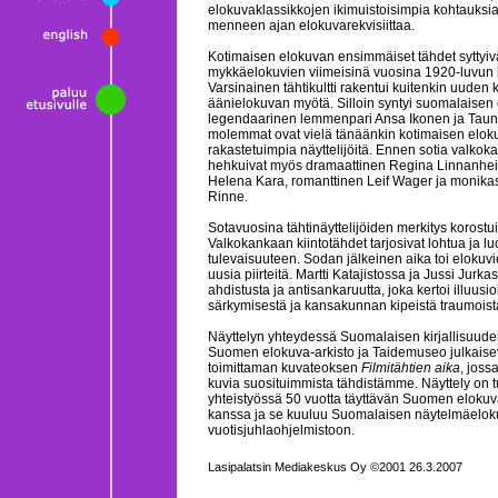
elokuvaklassikkojen ikimuistoisimpia kohtauksi
menneen ajan elokuvarekvisiittaa.
Kotimaisen elokuvan ensimmäiset tähdet syttyiv
mykkäelokuvien viimeisinä vuosina 1920-luvun l
Varsinainen tähtikultti rakentui kuitenkin uuden
äänielokuvan myötä. Silloin syntyi suomalaisen
legendaarinen lemmenpari Ansa Ikonen ja Taun
molemmat ovat vielä tänäänkin kotimaisen elok
rakastetuimpia näyttelijöitä. Ennen sotia valkok
hehkuivat myös dramaattinen Regina Linnanhei
Helena Kara, romanttinen Leif Wager ja monika
Rinne.
Sotavuosina tähtinäyttelijöiden merkitys korostui
Valkokankaan kiintotähdet tarjosivat lohtua ja l
tulevaisuuteen. Sodan jälkeinen aika toi elokuv
uusia piirteitä. Martti Katajistossa ja Jussi Jurkas
ahdistusta ja antisankaruutta, joka kertoi illuusi
särkymisestä ja kansakunnan kipeistä traumoist
Näyttelyn yhteydessä Suomalaisen kirjallisuude
Suomen elokuva-arkisto ja Taidemuseo julkaise
toimittaman kuvateoksen
Filmitähtien aika
, joss
kuvia suosituimmista tähdistämme. Näyttely on t
yhteistyössä 50 vuotta täyttävän Suomen elokuv
kanssa ja se kuuluu Suomalaisen näytelmäelok
vuotisjuhlaohjelmistoon.
Lasipalatsin Mediakeskus Oy ©2001 26.3.2007