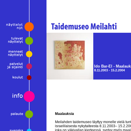
Ido Bar-El - Maalauk
8.11.2003 - 15.2.2004
Maalauksia
Meilahden taidemuseo täyttyy monelle vielä tu
israelilaisesta nykytaiteesta 8.11.2003– 15.2.2
joka on väkivallan kierteessä, syntyy myös maal