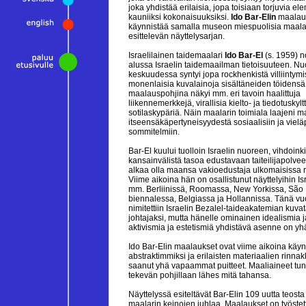
joka yhdistää erilaisia, jopa toisiaan torjuvia el
kauniiksi kokonaisuuksiksi.
Ido Bar-Elin
maalaus
käynnistää samalla museon miespuolisia maala
esittelevän näyttelysarjan.
Israelilainen taidemaalari
Ido Bar-El
(s. 1959) n
alussa Israelin taidemaailman tietoisuuteen. N
keskuudessa syntyi jopa rockhenkistä villiintym
monenlaisia kuvalainoja sisältäneiden töidensä
maalauspohjina näkyi mm. eri tavoin haalittuja
liikennemerkkejä, virallisia kielto- ja tiedotuskylt
sotilaskypäriä. Näin maalarin toimiala laajeni m
itseensäkäpertyneisyydestä sosiaalisiin ja vieläpä
sommitelmiin.
Bar-El kuului tuolloin Israelin nuoreen, vihdoink
kansainvälistä tasoa edustavaan taiteilijapolve
alkaa olla maansa vakioedustaja ulkomaisissa n
Viime aikoina hän on osallistunut näyttelyihin Isr
mm. Berliinissä, Roomassa, New Yorkissa, São
biennalessa, Belgiassa ja Hollannissa. Tänä v
nimitettiin Israelin Bezalel-taideakatemian kuva
johtajaksi, mutta hänelle ominainen idealismia ja
aktivismia ja estetismiä yhdistävä asenne on yhä 
Ido Bar-Elin maalaukset ovat viime aikoina käy
abstraktimmiksi ja erilaisten materiaalien rinna
saanut yhä vapaammat puitteet. Maaliaineet tun
tekevän pohjillaan lähes mitä tahansa.
Näyttelyssä esiteltävät Bar-Elin 109 uutta teosta 
maalarin keinojen juhlaa. Maalaukset on työstett