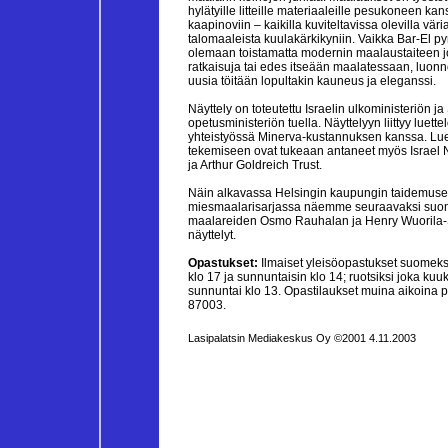
hylätyille litteille materiaaleille pesukoneen kan
kaapinoviin – kaikilla kuviteltavissa olevilla väria
talomaaleista kuulakärkikyniin. Vaikka Bar-El py
olemaan toistamatta modernin maalaustaiteen jo
ratkaisuja tai edes itseään maalatessaan, luonn
uusia töitään lopultakin kauneus ja eleganssi.
Näyttely on toteutettu Israelin ulkoministeriön 
opetusministeriön tuella. Näyttelyyn liittyy luette
yhteistyössä Minerva-kustannuksen kanssa. Lue
tekemiseen ovat tukeaan antaneet myös Israel N
ja Arthur Goldreich Trust.
Näin alkavassa Helsingin kaupungin taidemus
miesmaalarisarjassa näemme seuraavaksi suo
maalareiden Osmo Rauhalan ja Henry Wuorila-
näyttelyt.
Opastukset:
Ilmaiset yleisöopastukset suomeksi
klo 17 ja sunnuntaisin klo 14; ruotsiksi joka ku
sunnuntai klo 13. Opastilaukset muina aikoina p
87003.
Lasipalatsin Mediakeskus Oy ©2001 4.11.2003