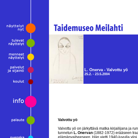
L. Onerva - Valvottu yö
25.2. - 23.5.2004
Valvottu yö
Valvottu yö on järkyttävä matka kirjailijana ja run
tunnetun
L. Onervan
(1882-1972) erääseen tra
elämänvaiheeseen. Hän vietti 1940-luvulla viisi 