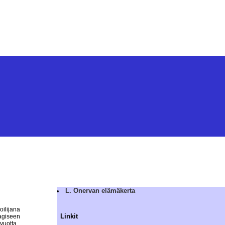
L. Onervan elämäkerta
oilijana
Linkit
agiseen
vuotta