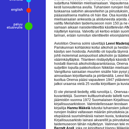
suljettuna Nikkilän mielisairaalaan. Vapautensa 
kesti luovuutensa avulla. Tuhansien runojen lisä
tuskaansa satoihin akvarelleihin ja piirustuksiin,
pääasiallisena mallina oli hän itse. Osa kuvista 
mielisairaalan ankeasta ja alistuneesta arjesta. 
valittu Meilahden taidemuseoon noin 150 ja ne o
samaan aikaan naisidentiteettiä käsittelevän Af
näyttelyn kanssa. Valvottu yö kertoo erään suo
tarinan, erään runnotun identiteetin eloonjäämis
Avioliiton Onerva solmi säveltäjä
Leevi Madeto
Pariskunnan kohtaloksi koitui alkoholi ja heid
käsitys sen hoidosta. Avioliitto oli lopulta täynnä ri
johti molemmat aviopuolisot alkoholin ja lääkke
väärinkäyttäjiksi. Tilanteen riistäydyttyä käsistä
hoidatti itsensä alkoholistiparantolassa, Onerva
suljettiin lopulta pakkohoitoon Nikkilän mielisai
Vangittuna sairaalan muurien sisälle hän pysyi j
ainoastaan kirjoittamalla ja piirtämällä. Leevi M
kuoltua Onerva pääsi vapauteen 1947 ystäviens
jatkoi uraansa vielä 25 vuotta kirjoittaen ja kuvi
Ei ole yleisesti tiedetty, että runoilija L. Onervaa
kuvantekijä. Suomen kulttuurirahasto talletti runo
jäämistön vuonna 1972 Suomalaisen Kirjallisu
kirjallisuusarkistoon. Valmistellessaan teostaa
kirjailija
Hannu Mäkelä
tutustui tuhansien julka
runojen lisäksi valtavaan määrän piirustuksia ja 
etupäässä suurisilmäisiä naisen kuvia, tuskaisi
Kirjallisuusarkisto lainasi akvarellit ja piirustuk
taidemuseoon tähän näyttelyyn. Valinnan teki 
Berndt Arell
, joka on kirjoittanut Hannu Mäkelä