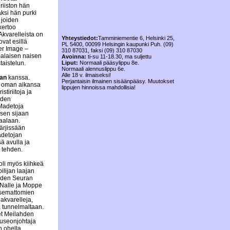
riiston hän
ksi hän purki
 joiden
kertoo
Akvarelleista on
Yhteystiedot:
Tamminiementie 6, Helsinki 25,
vat esillä
PL 5400, 00099 Helsingin kaupunki Puh. (09)
ter Image –
310 87031, faksi (09) 310 87030
malaisen naisen
Avoinna:
ti-su 11-18.30, ma suljettu
taistelun.
Liput:
Normaali pääsylippu 8e.
Normaali alennuslippu 6e.
Alle 18 v. ilmaiseksi!
jan
kanssa.
Perjantaisin ilmainen sisäänpääsy. Muutokset
än oman aikansa
lippujen hinnoissa mahdollisia!
stiriitoja ja
iden
 Madetoja
 sen sijaan
raalaan.
ärjissään
adetojan
ä avulla ja
a tehden.
 oli myös kiihkeä
ilijan laajan
uden Seuran
n Nalle ja Moppe
isemattomien
akvarelleja,
a tunnelmaltaan.
set Meilahden
museonjohtaja
n ohella