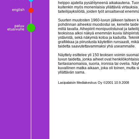
helppo ajatella pysähtyneenä aikakautena. Tuos
kuitenkin myös monenlaisia yllättäviä virtauksia 
taiteilijayksilöitä, joiden työt ansaitsevat enem
Suurten muutosten 1960-luvun jälkeen taiteen k
pohdinnan aiheeksi muodostui se, kenelle taidett
millä tavalla. Aihepiirit monipuolistuivat ja taiteil
teoksissa alkoi näkyä enemmän kuvia lähipiirist
ystävistä, sekä näkymiä kotoa ja kaduilta. Tekniik
grafiikkaa ja piirustusta käytettiin runsaasti, mik
taidetta saavutettavammaksi yhä useammalle.
Näyttely esittelee yli 150 teoksen voimin suomal
luvun taidetta, jonka aiheet ovat henkilökohtaisi
fantasianomaisia, suoria, ironisia tai ovelia. Näy
kuvallinen matka aikaan, joka oli toinen, mutta si
yllättävän sama.
Lasipalatsin Mediakeskus Oy ©2001 10.9.2008