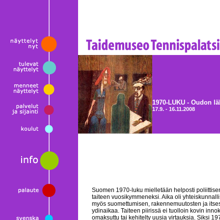
1970-LUKU - Oudon lä
17.9. - 16.11.2008
Suomen 1970-luku mielletään helposti poliittisen
taiteen vuosikymmeneksi. Aika oli yhteiskunnallis
myös suomettumisen, rakennemuutosten ja itse
ydinaikaa. Taiteen piirissä ei tuolloin kovin inno
omaksuttu tai kehitelty uusia virtauksia. Siksi 1