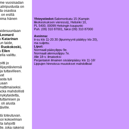
iime vuosisadan
liripustusta on
sta osastoa
on esillä
koima hänen
Yhteystiedot:
Salomonkatu 15 (Kampin
liikekeskuksen vieressä), Helsinki 10,
PL 5400, 00099 Helsingin kaupunki
Puh. (09) 310 87001, faksi (09) 310 87000
 taidesuuntaan
Leonard
Avoinna:
a
Katarinan
ti-su klo 11-20.30 (lipunmyynti päättyy klo 20),
n taide,
ma suljettu.
Liput:
i Ruokokoski,
Normaali pääsylippu 9e.
a
Ellen
Normaali alennuslippu 7e.
la valittu.
Alle 18-v. ilmaiseksi
Perjantaisin ilmainen sisäänpääsy klo 11-16!
tti jo
Lippujen hinnoissa muutokset mahdollisia!
lijaystäviensä
a tuttavilleen.
vat
sta tuli
tuaan
mattimaiseksi.
cka mahdollisti
nykytaidetta,
tuttamisen ja
oli alusta
äville.
ä toteutuvan.
koi kokoelman
 lahjoitti
le, joka rakensi