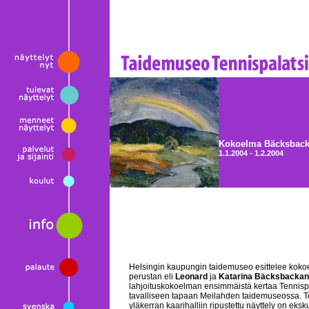
Kokoelma Bäcksbac
1.1.2004 - 1.2.2004
Helsingin kaupungin taidemuseo esittelee kok
perustan eli
Leonard
ja
Katarina Bäcksbackan
lahjoituskokoelman ensimmäistä kertaa Tennispa
tavalliseen tapaan Meilahden taidemuseossa. T
yläkerran kaarihalliin ripustettu näyttely on ek