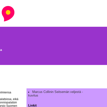
ka
Marcus Collinin Seitsemän veljestä -
oelmiensa
kuvitus
latsissa, eikä
ennispalatsin
Linkit
skursio Suomen