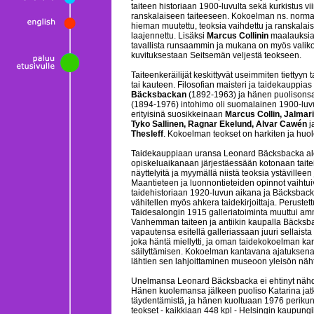
taiteen historiaan 1900-luvulta sekä kurkistus v
ranskalaiseen taiteeseen. Kokoelman ns. normaa
hieman muutettu, teoksia vaihdettu ja ranskalai
laajennettu. Lisäksi
Marcus Collinin
maalauksia 
tavallista runsaammin ja mukana on myös vali
kuvituksestaan Seitsemän veljestä teokseen.
Taiteenkeräilijät keskittyvät useimmiten tiettyyn
tai kauteen. Filosofian maisteri ja taidekauppias
Bäcksbackan
(1892-1963) ja hänen puolisons
(1894-1976) intohimo oli suomalainen 1900-luvu
erityisinä suosikkeinaan
Marcus Collin, Jalmar
Tyko Sallinen, Ragnar Ekelund, Alvar Cawén
j
Thesleff
. Kokoelman teokset on harkiten ja huolel
Taidekauppiaan uransa Leonard Bäcksbacka aloi
opiskeluaikanaan järjestäessään kotonaan taitei
näyttelyitä ja myymällä niistä teoksia ystävilleen j
Maantieteen ja luonnontieteiden opinnot vaihtui
taidehistoriaan 1920-luvun aikana ja Bäcksbacka
vähitellen myös ahkera taidekirjoittaja. Perustet
Taidesalongin 1915 galleriatoiminta muuttui am
Vanhemman taiteen ja antiikin kaupalla Bäcksba
vapautensa esitellä galleriassaan juuri sellaista 
joka häntä miellytti, ja oman taidekokoelman kar
säilyttämisen. Kokoelman kantavana ajatuksena 
lähtien sen lahjoittaminen museoon yleisön näht
Unelmansa Leonard Bäcksbacka ei ehtinyt nähd
Hänen kuolemansa jälkeen puoliso Katarina jat
täydentämistä, ja hänen kuoltuaan 1976 perikunta
teokset - kaikkiaan 448 kpl - Helsingin kaupungil