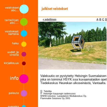
< edellinen
A
B
C
D
Valekuutio on pystytetty Helsingin Suomalaisen 
joka on toiminut HSYK:ssa kuvaamataidon opett
Tiedekeskus Heurekan ulkoseinästä, Vantaalta.
©
Taiteilija
© Helsingin kaupungin taidemuseo
WWW-toteutus: Lasipalatsin Mediakeskus Oy,
Flammable Solutions Oy 2001