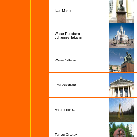
Ivan Martos
Walter Runeberg
Johannes Takanen
Wäinö Aaltonen
Emil Wikström
Antero Toikka
Tamas Ortutay