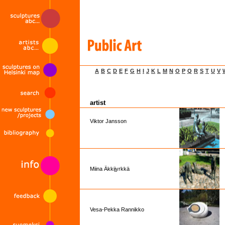
A
B
C
D
E
F
G
H
I
J
K
L
M
N
O
P
Q
R
S
T
U
V
artist
Viktor Jansson
Miina Äkkijyrkkä
Vesa-Pekka Rannikko