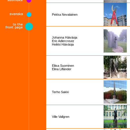
Pekka Nevalainen
Johanna Häiväoja
Eric Adlercreutz
Heikki Häiväoja
Eliisa Suominen
Elina Lifländer
Terho Sakki
Ville Vallgren